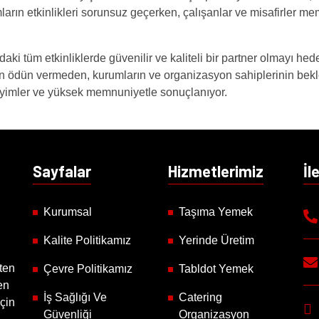
arın etkinlikleri sorunsuz geçerken, çalışanlar ve misafirler m
ki tüm etkinliklerde güvenilir ve kaliteli bir partner olmayı 
n ödün vermeden, kurumların ve organizasyon sahiplerinin bekle
eyimler ve yüksek memnuniyetle sonuçlanıyor.
Sayfalar
Hizmetlerimiz
İl
Kurumsal
Taşıma Yemek
Kalite Politikamız
Yerinde Üretim
ten
Çevre Politikamız
Tabldot Yemek
en
İş Sağlığı Ve
Catering
için
Güvenliği
Organizasyon