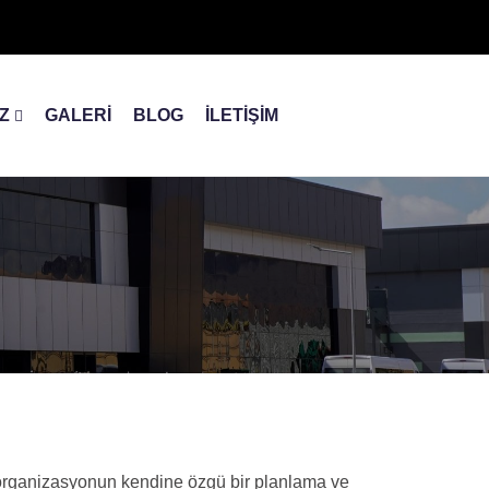
IZ
GALERİ
BLOG
İLETİŞİM
 organizasyonun kendine özgü bir planlama ve