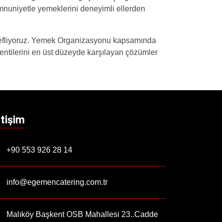
emnuniyetle yemeklerini deneyimli ellerden
hedefliyoruz. Yemek Organizasyonu kapsamında
ntilerini en üst düzeyde karşılayan çözümler
etişim
+90 553 926 28 14
info@egemencatering.com.tr
Malıköy Başkent OSB Mahallesi 23..Cadde