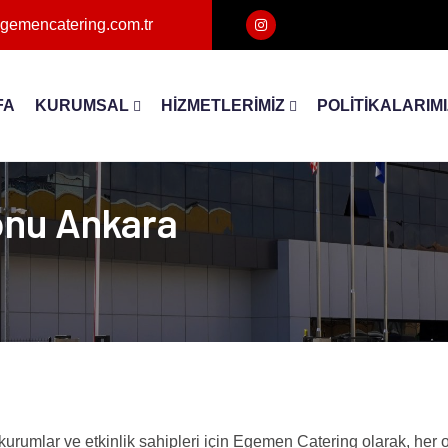
gemencatering.com.tr
FA
KURUMSAL
HİZMETLERİMİZ
POLİTİKALARIM
onu Ankara
rumlar ve etkinlik sahipleri için Egemen Catering olarak, her