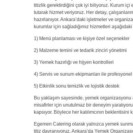
titizlik gerektirdiğini çok iyi biliyoruz. Kurum i
tutarak hizmet veriyoruz. Her detay, çalışanlar
hazırlanıyor. Ankara’daki işletmeler ve organi
kurumlar için sağladığımız hizmetleri aşağıdaki g
1) Menü planlaması ve kişiye özel seçenekler
2) Malzeme temini ve tedarik zinciri yönetimi
3) Yemek hazırlığı ve hijyen kontrolleri
4) Servis ve sunum ekipmanları ile profesyonel
5) Etkinlik sonu temizlik ve lojistik destek
Bu yaklaşım sayesinde, yemek organizasyonu al
misafirler için unutulmaz bir deneyim yaratıyor
kapsıyor. Böylece her katılımcının beklentisini
Egemen Catering olarak yalnızca yemek sunmakl
titiz davranıyoruz. Ankara’da Yemek Organizasyo