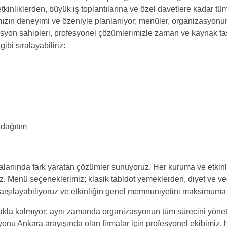
çi etkinliklerden, büyük iş toplantılarına ve özel davetlere kadar t
ımızın deneyimi ve özeniyle planlanıyor; menüler, organizasyonun
zasyon sahipleri, profesyonel çözümlerimizle zaman ve kaynak ta
ibi sıralayabiliriz:
 dağıtım
anında fark yaratan çözümler sunuyoruz. Her kuruma ve etkinliğ
uz. Menü seçeneklerimiz; klasik tabldot yemeklerden, diyet ve veg
 karşılayabiliyoruz ve etkinliğin genel memnuniyetini maksimuma 
a kalmıyor; aynı zamanda organizasyonun tüm sürecini yönetiy
nu Ankara arayışında olan firmalar için profesyonel ekibimiz, h