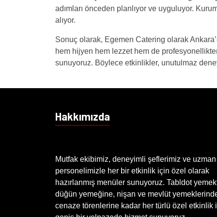
adımları önceden planlıyor ve uyguluyor. Kuruml
alıyor.
Sonuç olarak, Egemen Catering olarak Ankara’da
hem hijyen hem lezzet hem de profesyonellikte
sunuyoruz. Böylece etkinlikler, unutulmaz den
Hakkımızda
Mutfak ekibimiz, deneyimli şeflerimiz ve uzman
personelimizle her bir etkinlik için özel olarak
hazırlanmış menüler sunuyoruz. Tabldot yemek
düğün yemeğine, nişan ve mevlüt yemeklerind
cenaze törenlerine kadar her türlü özel etkinlik 