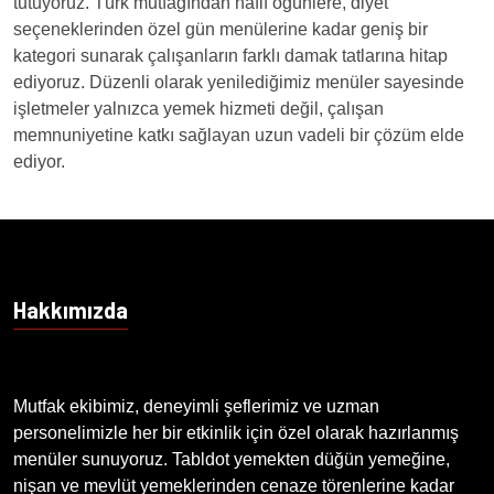
tutuyoruz. Türk mutfağından hafif öğünlere, diyet
seçeneklerinden özel gün menülerine kadar geniş bir
kategori sunarak çalışanların farklı damak tatlarına hitap
ediyoruz. Düzenli olarak yenilediğimiz menüler sayesinde
işletmeler yalnızca yemek hizmeti değil, çalışan
memnuniyetine katkı sağlayan uzun vadeli bir çözüm elde
ediyor.
Hakkımızda
Mutfak ekibimiz, deneyimli şeflerimiz ve uzman
personelimizle her bir etkinlik için özel olarak hazırlanmış
menüler sunuyoruz. Tabldot yemekten düğün yemeğine,
nişan ve mevlüt yemeklerinden cenaze törenlerine kadar