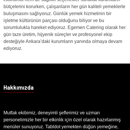
bütçelerini korurken, çalışanların her gün kaliteli yemeklerle
buluşmasını sağlıyoruz. Günlük yemek hizmetinin bir
işletme kültürünün parçası olduğunu biliyor ve bu
sorumlulukla hareket ediyoruz. Egemen Catering olarak her
gün taze üretim, hijyenik süreçler ve profesyonel ekip
desteğiyle Ankara’daki kurumların yanında olmaya devam
ediyoruz.
Hakkımızda
Mutfak ekibimiz, deneyimli şeflerimiz ve uzman
personelimizle her bir etkinlik için özel olarak hazırlanmış
menüler sunuyoruz. Tabldot yemekten düğün yemeğine,