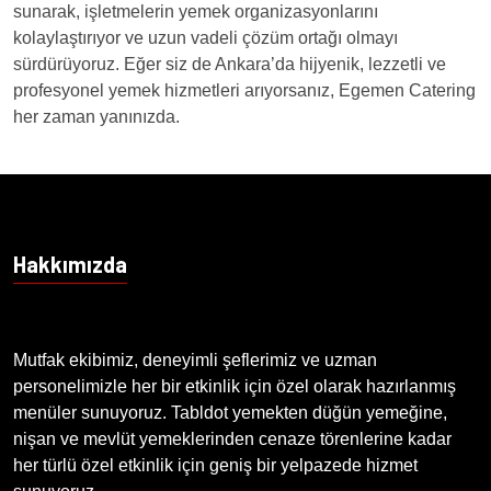
sunarak, işletmelerin yemek organizasyonlarını
kolaylaştırıyor ve uzun vadeli çözüm ortağı olmayı
sürdürüyoruz. Eğer siz de Ankara’da hijyenik, lezzetli ve
profesyonel yemek hizmetleri arıyorsanız, Egemen Catering
her zaman yanınızda.
Hakkımızda
Mutfak ekibimiz, deneyimli şeflerimiz ve uzman
personelimizle her bir etkinlik için özel olarak hazırlanmış
menüler sunuyoruz. Tabldot yemekten düğün yemeğine,
nişan ve mevlüt yemeklerinden cenaze törenlerine kadar
her türlü özel etkinlik için geniş bir yelpazede hizmet